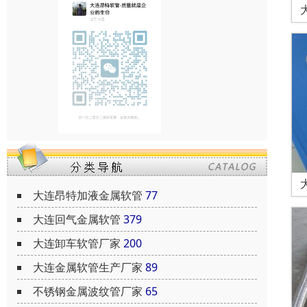
大连昂特加液金属软管
77
大连回气金属软管
379
大连卸车软管厂家
200
大连金属软管生产厂家
89
不锈钢金属波纹管厂家
65