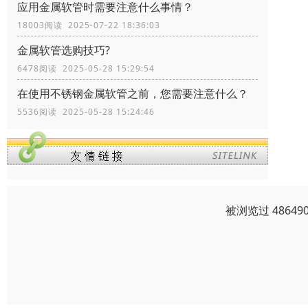
应用金属软管时需要注意什么事情？
18003阅读 2025-07-22 18:36:03
金属软管选购技巧?
6478阅读 2025-05-28 15:29:54
在使用不锈钢金属软管之前，您需要注意什么？
5536阅读 2025-05-28 15:24:46
被浏览过 4864