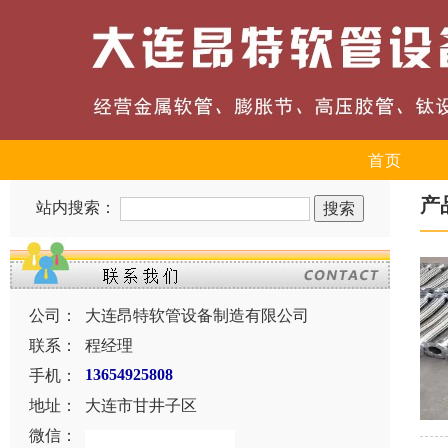
首页
产
站内搜索：
公司：
大连昂特软管设备制造有限公司
联系：
程经理
手机：
13654925808
地址：
大连市甘井子区
微信：