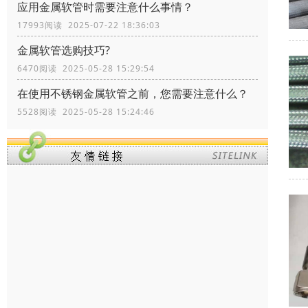
应用金属软管时需要注意什么事情？
17993阅读 2025-07-22 18:36:03
金属软管选购技巧?
6470阅读 2025-05-28 15:29:54
在使用不锈钢金属软管之前，您需要注意什么？
5528阅读 2025-05-28 15:24:46