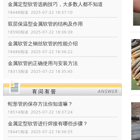
金属定型软管选购技巧，大多数人都不知道
18448阅读 2025-07-22 18:37:10
双层保温型金属软管的结构及作用
18590阅读 2025-07-22 18:36:39
金属软管之钢丝软管的性能介绍
18486阅读 2025-07-22 18:36:22
金属软管的正确使用与安装方法
18313阅读 2025-07-22 18:35:45
蛇形管的保存方法你知道嘛？
18514阅读 2025-07-22 18:37:24
金属定型软管进行焊接有哪些步骤？
18441阅读 2025-07-22 18:36:55