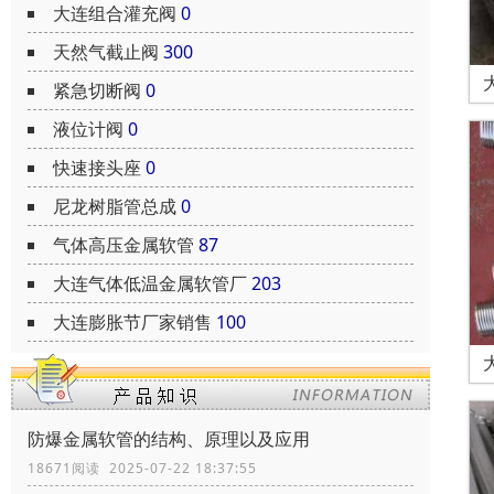
大连组合灌充阀
0
天然气截止阀
300
紧急切断阀
0
液位计阀
0
快速接头座
0
尼龙树脂管总成
0
气体高压金属软管
87
大连气体低温金属软管厂
203
大连膨胀节厂家销售
100
防爆金属软管的结构、原理以及应用
18671阅读 2025-07-22 18:37:55