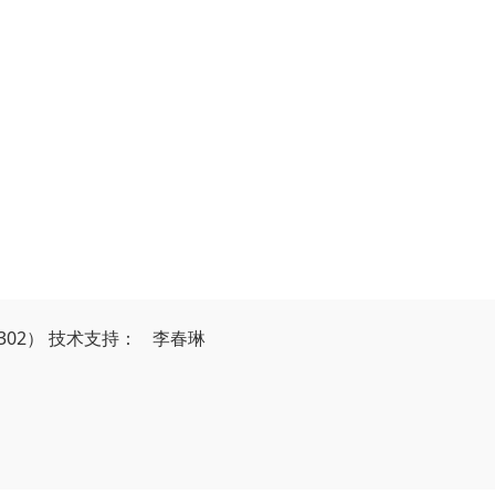
302）
技
术
支
持
：
李春琳