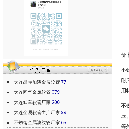
价
不
耐
大连昂特加液金属软管
77
用
大连回气金属软管
379
大连卸车软管厂家
200
不
大连金属软管生产厂家
89
压
不锈钢金属波纹管厂家
65
等