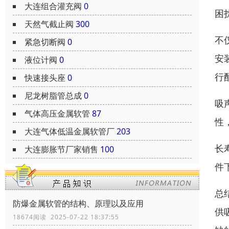
大连组合灌充阀
0
困
天然气截止阀
300
不
紧急切断阀
0
安
液位计阀
0
行
快速接头座
0
尼龙树脂管总成
0
吸
气体高压金属软管
87
性
大连气体低温金属软管厂
203
长
大连膨胀节厂家销售
100
件
总
防爆金属软管的结构、原理以及应用
供
18674阅读 2025-07-22 18:37:55