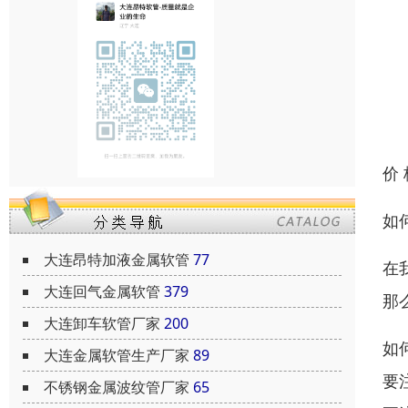
价
如
大连昂特加液金属软管
77
在
大连回气金属软管
379
那
大连卸车软管厂家
200
如
大连金属软管生产厂家
89
要
不锈钢金属波纹管厂家
65