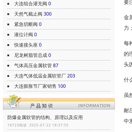
要
大连组合灌充阀
0
天然气截止阀
300
金
紧急切断阀
0
力
液位计阀
0
每
快速接头座
0
的
尼龙树脂管总成
0
头
气体高压金属软管
87
大连气体低温金属软管厂
203
什
大连膨胀节厂家销售
100
虽
耐
防爆金属软管的结构、原理以及应用
中
18723阅读 2025-07-22 18:37:55