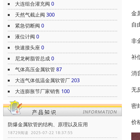
大连组合灌充阀
0
金
天然气截止阀
300
自
紧急切断阀
0
液位计阀
0
非
快速接头座
0
补
尼龙树脂管总成
0
气体高压金属软管
87
消
大连气体低温金属软管厂
203
无
大连膨胀节厂家销售
100
密
价
防爆金属软管的结构、原理以及应用
18729阅读 2025-07-22 18:37:55