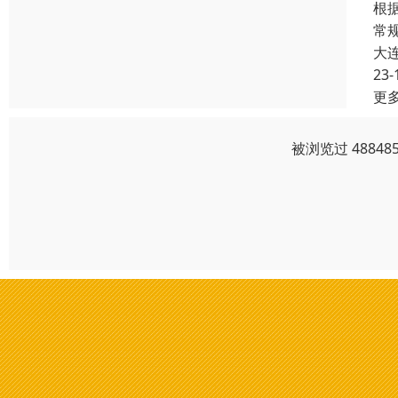
根
常
大
23-
更
被浏览过 4884