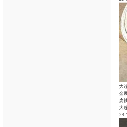
大
金
腐蚀
大
23-