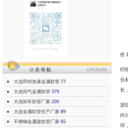
价
织
合
大连昂特加液金属软管
77
长
大连回气金属软管
379
大连卸车软管厂家
200
波
大连金属软管生产厂家
89
向
不锈钢金属波纹管厂家
65
环