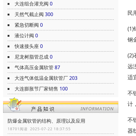
大连组合灌充阀
0
民
天然气截止阀
300
紧急切断阀
0
(
液位计阀
0
钢
快速接头座
0
(
尼龙树脂管总成
0
远
气体高压金属软管
87
适
大连气体低温金属软管厂
203
大连膨胀节厂家销售
100
不
计
不
防爆金属软管的结构、原理以及应用
18701阅读 2025-07-22 18:37:55
器