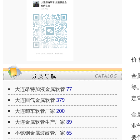
价
金
等
大连昂特加液金属软管
77
定
大连回气金属软管
379
大连卸车软管厂家
200
金
大连金属软管生产厂家
89
业
不锈钢金属波纹管厂家
65
要