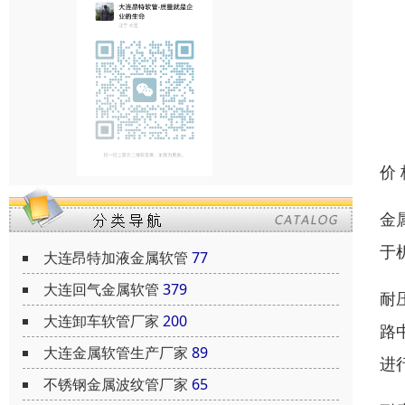
价
金
于
大连昂特加液金属软管
77
大连回气金属软管
379
耐
大连卸车软管厂家
200
路
大连金属软管生产厂家
89
进
不锈钢金属波纹管厂家
65