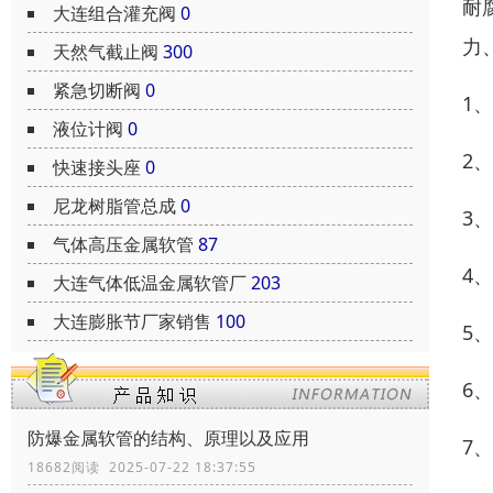
耐
大连组合灌充阀
0
力
天然气截止阀
300
紧急切断阀
0
1
液位计阀
0
2
快速接头座
0
尼龙树脂管总成
0
3
气体高压金属软管
87
4
大连气体低温金属软管厂
203
大连膨胀节厂家销售
100
5
6
防爆金属软管的结构、原理以及应用
7
18682阅读 2025-07-22 18:37:55