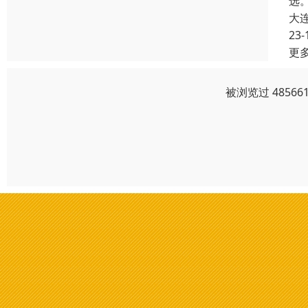
选。
大
23-
更
被浏览过 4856